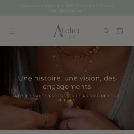
et
Livraison offerte dès 59€ d'achat en France
passer
métropolitaine ♡
au
contenu
Panier
Une histoire, une vision, des
engagements
ATELIER MALÉ S'EST CONSTRUIT AUTOUR DE CES 3
PILLIERS.