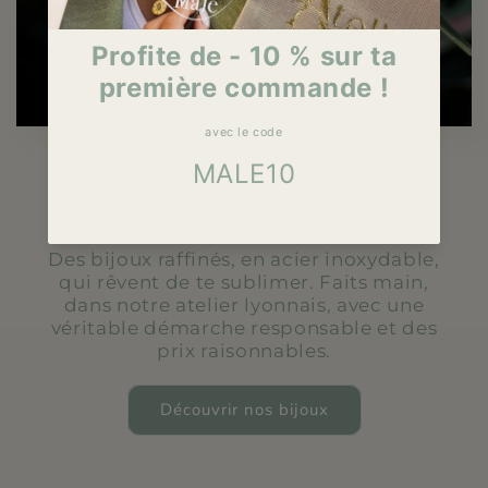
Notre vision
Des bijoux raffinés, en acier inoxydable,
qui rêvent de te sublimer. Faits main,
dans notre atelier lyonnais, avec une
véritable démarche responsable et des
prix raisonnables.
Découvrir nos bijoux