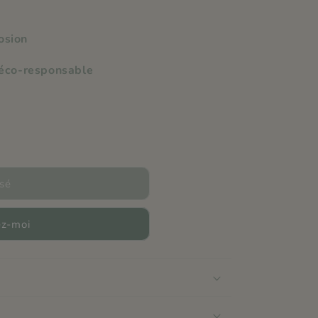
rosion
 éco-responsable
sé
z-moi