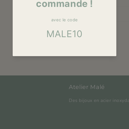
Assemblé avec
Atelier Malé
Des bijoux en acier inoxyda