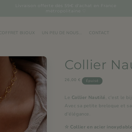
Livraison offerte dès 59€ d'achat en France
métropolitaine ♡
COFFRET BIJOUX
UN PEU DE NOUS...
CONTACT
Collier Na
Prix
26,00 €
Épuisé
habituel
Le
Collier Nautilé
, c'est le b
Avec sa petite breloque et sa
d'élégance.
☆ Collier en acier inoxydable